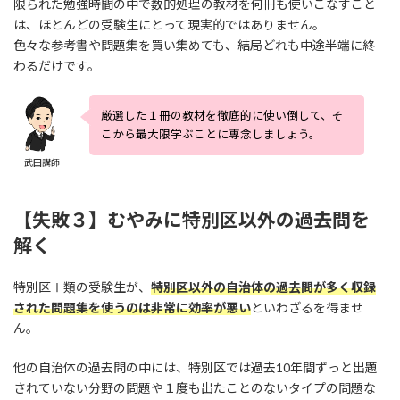
限られた勉強時間の中で数的処理の教材を何冊も使いこなすこと
は、ほとんどの受験生にとって現実的ではありません。
色々な参考書や問題集を買い集めても、結局どれも中途半端に終
わるだけです。
厳選した１冊の教材を徹底的に使い倒して、そ
こから最大限学ぶことに専念しましょう。
武田講師
【失敗３】むやみに特別区以外の過去問を
解く
特別区Ⅰ類の受験生が、
特別区以外の自治体の過去問が多く収録
された問題集を使うのは非常に効率が悪い
といわざるを得ませ
ん。
他の自治体の過去問の中には、特別区では過去10年間ずっと出題
されていない分野の問題や１度も出たことのないタイプの問題な