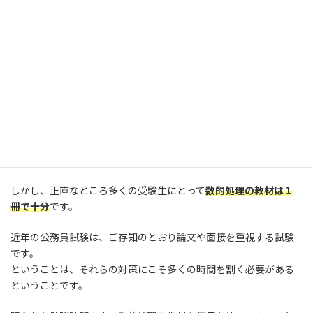
この記事で示した「ステップ１」、つまり
過去問演習に１日も早
く取り掛かることが肝要
です。
【失敗２】様々な参考書や問題集を使おう
とする
書店に行けば数的処理の参考書や問題集は数多く並んでいます。
有名な書籍や「分かりやすい」と評判の書籍もたくさんあって、ど
れを選べばいいか迷ってしまいますよね。
しかし、正直なところ多くの受験生にとって
数的処理の教材は１
冊で十分
です。
近年の公務員試験は、ご存知のとおり論文や面接を重視する試験
です。
ということは、それらの対策にこそ多くの時間を割く必要がある
ということです。